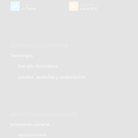
Seguir
Suscribirse
en Twitter
a canal RSS
CONOCE TU ENERGIA
Tecnologías
Energías Renovables
Estudios, auditorías y auditorías ESE
NUESTRAS SOLUCIONES
Información General
Ayuntamientos