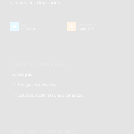
cambios en la legislación
Seguir
Suscribirse
en Twitter
a canal RSS
CONOCE TU ENERGIA
Tecnologías
Energías Renovables
Estudios, auditorías y auditorías ESE
NUESTRAS SOLUCIONES