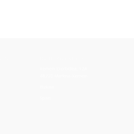
NES
BARRIZAR KOOP.
Xemein Etorbidea, 12A
48270 Markina-Xemein
Bizkaia
Spain