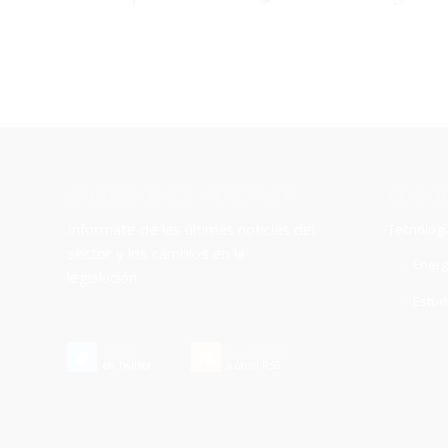
¡SÍGUENOS EN INTERNET!
CONOC
Informate de las últimas noticias del
Tecnologí
sector y los cambios en la
Energ
legislación
Estud
Seguir
Suscribirse
en Twitter
a canal RSS