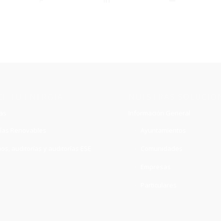
E TU ENERGIA
NUESTRAS SOLUCIO
as
Información General
ías Renovables
Ayuntamientos
ios, auditorías y auditorías ESE
Comunidades
Empresas
Particulares