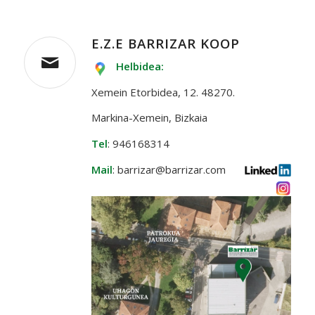
E.Z.E BARRIZAR KOOP
Helbidea:
Xemein Etorbidea, 12. 48270.
Markina-Xemein, Bizkaia
Tel
: 946168314
Mail
: barrizar@barrizar.com