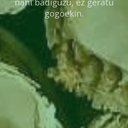
nahi badiguzu, ez geratu
gogoekin.