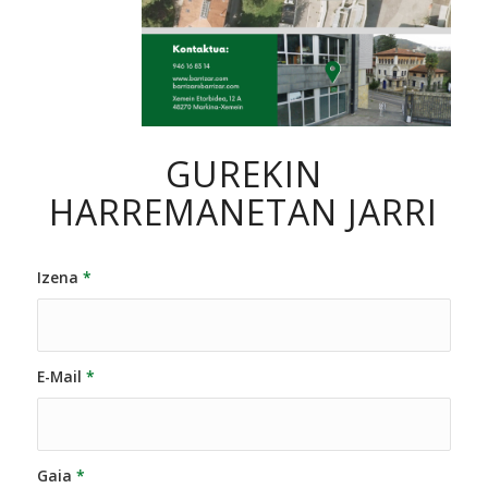
GUREKIN
HARREMANETAN JARRI
Izena
*
E-Mail
*
Gaia
*