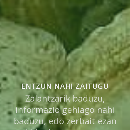
ENTZUN NAHI ZAITUGU
Zalantzarik baduzu,
informazio gehiago nahi
baduzu, edo zerbait ezan