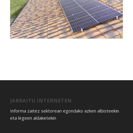
JARRAITU INTERNETEN
Informa zaitez sektorean egondako azken albisteekin
eta legeen aldaketekin