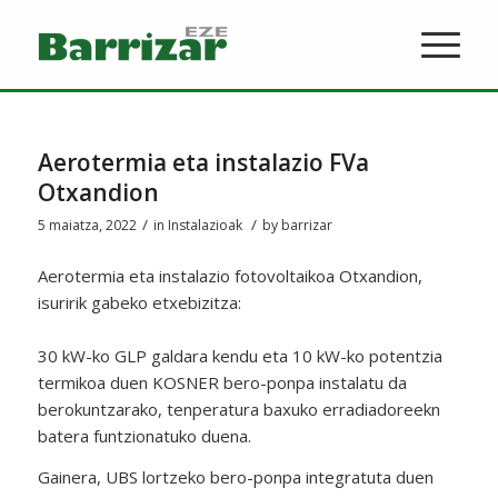
Aerotermia eta instalazio FVa
Otxandion
/
/
5 maiatza, 2022
in
Instalazioak
by
barrizar
Aerotermia eta instalazio fotovoltaikoa Otxandion,
isuririk gabeko etxebizitza:
30 kW-ko GLP galdara kendu eta 10 kW-ko potentzia
termikoa duen KOSNER bero-ponpa instalatu da
berokuntzarako, tenperatura baxuko erradiadoreekn
batera funtzionatuko duena.
Gainera, UBS lortzeko bero-ponpa integratuta duen