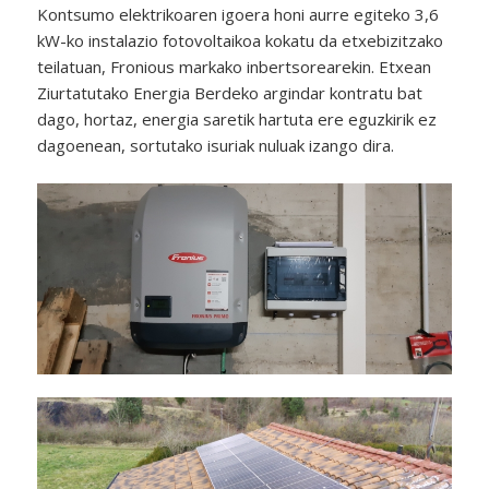
Kontsumo elektrikoaren igoera honi aurre egiteko 3,6
kW-ko instalazio fotovoltaikoa kokatu da etxebizitzako
teilatuan, Fronious markako inbertsorearekin. Etxean
Ziurtatutako Energia Berdeko argindar kontratu bat
dago, hortaz, energia saretik hartuta ere eguzkirik ez
dagoenean, sortutako isuriak nuluak izango dira.