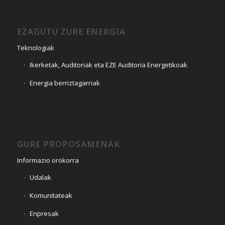
EZAGUTU ZURE ENERGIA
Teknologiak
Ikerketak, Auditoriak eta EZE Auditoria Energetikoak
Energia berriztagarriak
GURE PROPOSAMENAK
Informazio orokorra
Udalak
Komunitateak
Enpresak