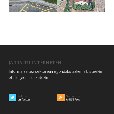
JARRAITU INTERNETEN
Informa zaitez sektorean egondako azken albisteekin
eta legeen aldaketekin
Follow
Subscribe
on Twitter
to RSS Feed