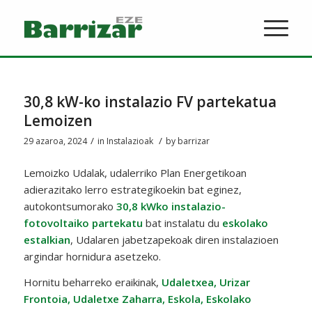
30,8 kW-ko instalazio FV partekatua
Lemoizen
/
/
29 azaroa, 2024
in
Instalazioak
by
barrizar
Lemoizko Udalak, udalerriko Plan Energetikoan
adierazitako lerro estrategikoekin bat eginez,
autokontsumorako
30,8 kWko instalazio-
fotovoltaiko partekatu
bat instalatu du
eskolako
estalkian
, Udalaren jabetzapekoak diren instalazioen
argindar hornidura asetzeko.
Hornitu beharreko eraikinak,
Udaletxea, Urizar
Frontoia, Udaletxe Zaharra, Eskola, Eskolako