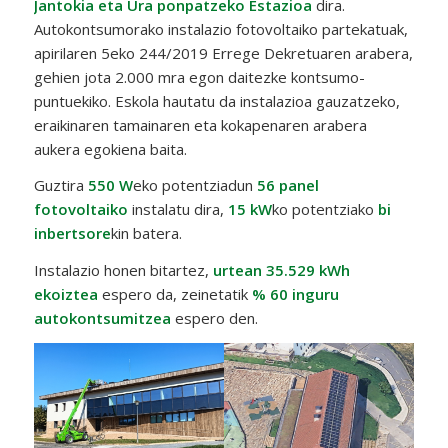
Jantokia eta Ura ponpatzeko Estazioa
dira.
Autokontsumorako instalazio fotovoltaiko partekatuak,
apirilaren 5eko 244/2019 Errege Dekretuaren arabera,
gehien jota 2.000 mra egon daitezke kontsumo-
puntuekiko. Eskola hautatu da instalazioa gauzatzeko,
eraikinaren tamainaren eta kokapenaren arabera
aukera egokiena baita.
Guztira
550 W
eko potentziadun
56 panel
fotovoltaiko
instalatu dira,
15 kW
ko potentziako
bi
inbertsore
kin batera.
Instalazio honen bitartez,
urtean 35.529 kWh
ekoiztea
espero da, zeinetatik
% 60 inguru
autokontsumitzea
espero den.