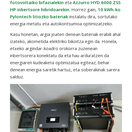
fotovoltaiko bifazialekin
eta
Azzurro HYD 6000 ZSS
HP inbertsore hibridoarekin
. Horrez gain,
10 kWh-ko
Pylontech litiozko bateriak
instalatu dira, sortutako
energia metatu eta autokontsumoa optimizatzeko.
Kasu honetan, argia joaten denean bateriak erabili ahal
izateko, akometida elektriko bikoitza egin da. Honela,
etxeko argindar-koadro orokorra zuzenean
inbertsorera konektatu da eta hau arduratzen da
energiaren kudeaketa optimizatua egiteaz; behar
denean energia saretik hartuz, eta soberakinak sarera
salduz.