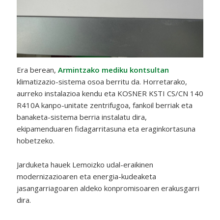
Era berean,
Armintzako mediku kontsultan
klimatizazio-sistema osoa berritu da. Horretarako,
aurreko instalazioa kendu eta KOSNER KSTI CS/CN 140
R410A kanpo-unitate zentrifugoa, fankoil berriak eta
banaketa-sistema berria instalatu dira,
ekipamenduaren fidagarritasuna eta eraginkortasuna
hobetzeko.
Jarduketa hauek Lemoizko udal-eraikinen
modernizazioaren eta energia-kudeaketa
jasangarriagoaren aldeko konpromisoaren erakusgarri
dira.