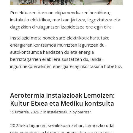
Proiektuaren barruan ekipamenduaren hornidura,
instalazio elektrikoa, martxan jartzea, legeztatzea eta
dagozkion dirulaguntzen izapidetzea ere egin dira.
Instalazio mota honek sare elektrikotik hartutako
energiaren kontsumoa murrizten laguntzen du,
autokontsumoa handitzen du eta energia
berriztagarrien erabilera sustatzen du, landa-
inguruneko eraikinen energia-eraginkortasuna hobetuz.
Aerotermia instalazioak Lemoizen:
Kultur Etxea eta Mediku kontsulta
/
/
15 urtarrila, 2026
in
Instalazioak
by
barrizar
2025eko bigarren seihilekoan zehar, Lemoizko udal
ekipamenduetan bi obra esanguratsu gauzatu dira,