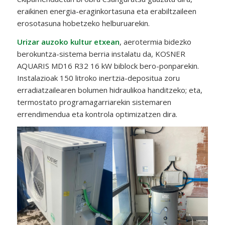
eraikinen energia-eraginkortasuna eta erabiltzaileen
erosotasuna hobetzeko helburuarekin.
Urizar auzoko kultur etxean
, aerotermia bidezko
berokuntza-sistema berria instalatu da, KOSNER
AQUARIS MD16 R32 16 kW biblock bero-ponparekin.
Instalazioak 150 litroko inertzia-depositua zoru
erradiatzailearen bolumen hidraulikoa handitzeko; eta,
termostato programagarriarekin sistemaren
errendimendua eta kontrola optimizatzen dira.