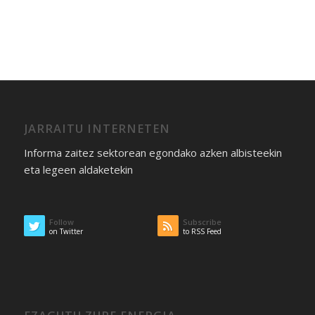
JARRAITU INTERNETEN
Informa zaitez sektorean egondako azken albisteekin
eta legeen aldaketekin
Follow
Subscribe
on Twitter
to RSS Feed