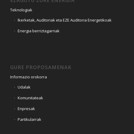
EZAGUTU ZURE ENERGIA
Teknologiak
Ikerketak, Auditoriak eta EZE Auditoria Energetikoak
Energia berriztagarriak
GURE PROPOSAMENAK
Informazio orokorra
Udalak
Komunitateak
Enpresak
Partikularrak