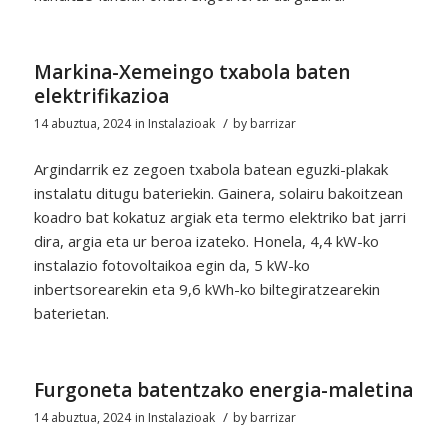
Markina-Xemeingo txabola baten
elektrifikazioa
/
14 abuztua, 2024
in
Instalazioak
by
barrizar
Argindarrik ez zegoen txabola batean eguzki-plakak
instalatu ditugu bateriekin. Gainera, solairu bakoitzean
koadro bat kokatuz argiak eta termo elektriko bat jarri
dira, argia eta ur beroa izateko. Honela, 4,4 kW-ko
instalazio fotovoltaikoa egin da, 5 kW-ko
inbertsorearekin eta 9,6 kWh-ko biltegiratzearekin
baterietan.
Furgoneta batentzako energia-maletina
/
14 abuztua, 2024
in
Instalazioak
by
barrizar