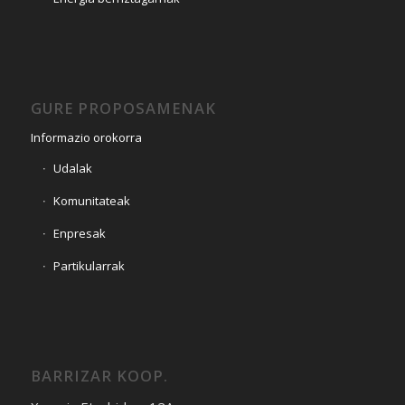
GURE PROPOSAMENAK
Informazio orokorra
Udalak
Komunitateak
Enpresak
Partikularrak
BARRIZAR KOOP.