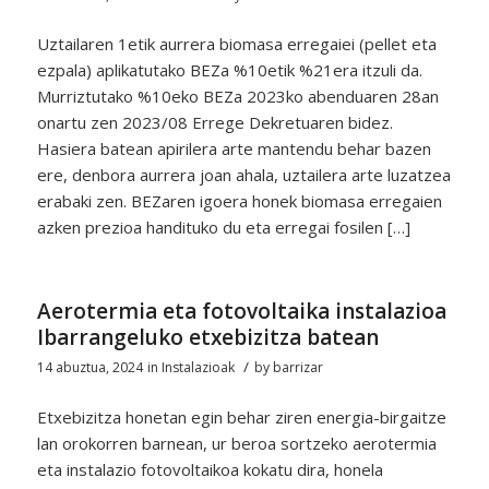
Uztailaren 1etik aurrera biomasa erregaiei (pellet eta
ezpala) aplikatutako BEZa %10etik %21era itzuli da.
Murriztutako %10eko BEZa 2023ko abenduaren 28an
onartu zen 2023/08 Errege Dekretuaren bidez.
Hasiera batean apirilera arte mantendu behar bazen
ere, denbora aurrera joan ahala, uztailera arte luzatzea
erabaki zen. BEZaren igoera honek biomasa erregaien
azken prezioa handituko du eta erregai fosilen […]
Aerotermia eta fotovoltaika instalazioa
Ibarrangeluko etxebizitza batean
/
14 abuztua, 2024
in
Instalazioak
by
barrizar
Etxebizitza honetan egin behar ziren energia-birgaitze
lan orokorren barnean, ur beroa sortzeko aerotermia
eta instalazio fotovoltaikoa kokatu dira, honela