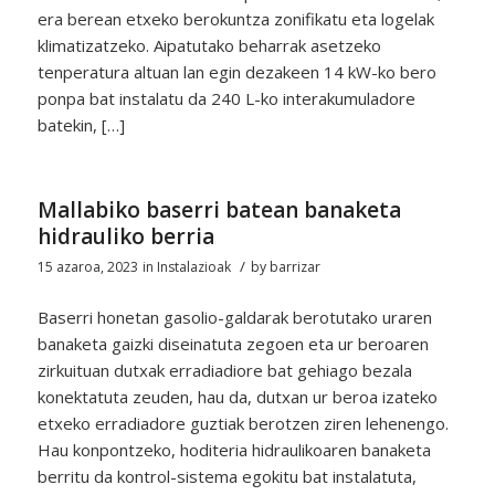
era berean etxeko berokuntza zonifikatu eta logelak
klimatizatzeko. Aipatutako beharrak asetzeko
tenperatura altuan lan egin dezakeen 14 kW-ko bero
ponpa bat instalatu da 240 L-ko interakumuladore
batekin, […]
Mallabiko baserri batean banaketa
hidrauliko berria
/
15 azaroa, 2023
in
Instalazioak
by
barrizar
Baserri honetan gasolio-galdarak berotutako uraren
banaketa gaizki diseinatuta zegoen eta ur beroaren
zirkuituan dutxak erradiadiore bat gehiago bezala
konektatuta zeuden, hau da, dutxan ur beroa izateko
etxeko erradiadore guztiak berotzen ziren lehenengo.
Hau konpontzeko, hoditeria hidraulikoaren banaketa
berritu da kontrol-sistema egokitu bat instalatuta,