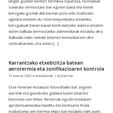
langile guztien konfort termikoa topatzea, normalean
solairuko termostato bat egoten baita eta honek
berogailu guztiak aldi berean piztu edo itzaltzeko
agindua ematen du. Honi konponbidea emateko,
berogailuak banan banan kontrolatzeko aukera ematen
duten balbula termostatiko adimendunak instalatu dira.
Balbulak radio-seinale bitartez komunikatzen dira
zentralitarekin, eta azken […]
Karrantzako etxebizitza batean
aerotermia eta zonifikazioaren kontrola
/
15 azaroa, 2023
in
Instalazioak
by
barrizar
Etxe honetan instalazio fotovoltaiko bat zegoen
aurretik eta gasoliozko galdara baten bitartez
berotzen zen lehen. Bezeroak eguzki-moduluen
aprobetxamendua handitu eta kontsumo fosila
ezabatzeko aerotermia-ekipo bat instalatu nahi zuen,