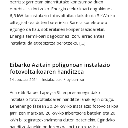
berriztagarrietan oinarritutako kontsumoa duen
etxebizitza lortzeko. Energia elektrikoari dagokionez,
6,5 kW-ko instalazio fotovoltaikoa kokatu da 5 kWh-ko
biltegiratzea duten bateriekin. Sarera konektatuta
egongo da hau, soberakinen konpentsazioarekin.
Energia termikoari dagokionez, zoru erradiantea
instalatu da etxebizitza berotzeko, […]
Eibarko Azitain poligonoan instalazio
fotovoltaikoaren handitzea
/
14 abuztua, 2024
in
Instalazioak
by
barrizar
Aurretik Rafael Lapeyra SL enpresan egindako
instalazio fotovoltaikoaren handitze lanak egin ditugu.
Lehenengo fasean 30,24 kW-ko instalazio fotovoltaikoa
jarri zen martxan, 20 kW-ko inbertsore batekin eta 20
kWh biltegiratze-ahalmena duten bateriekin. Egindako
handitze-lanekin ondorengoa lortu da guztira: