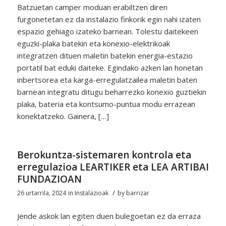
Batzuetan camper moduan erabiltzen diren
furgonetetan ez da instalazio finkorik egin nahi izaten
espazio gehiago izateko barnean. Tolestu daitekeen
eguzki-plaka batekin eta konexio-elektrikoak
integratzen dituen maletin batekin energia-estazio
portatil bat eduki daiteke. Egindako azken lan honetan
inbertsorea eta karga-erregulatzailea maletin baten
barnean integratu ditugu beharrezko konexio guztiekin
plaka, bateria eta kontsumo-puntua modu errazean
konektatzeko. Gainera, […]
Berokuntza-sistemaren kontrola eta
erregulazioa LEARTIKER eta LEA ARTIBAI
FUNDAZIOAN
/
26 urtarrila, 2024
in
Instalazioak
by
barrizar
Jende askok lan egiten duen bulegoetan ez da erraza