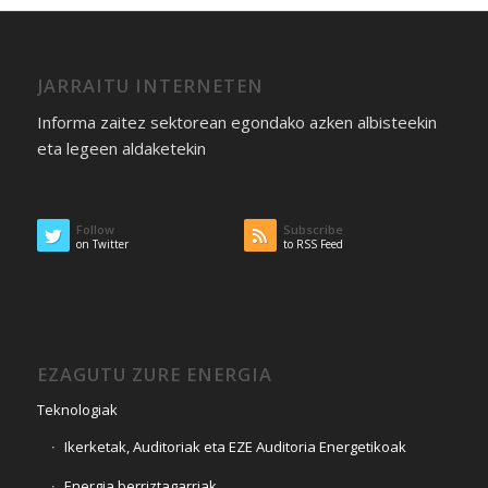
JARRAITU INTERNETEN
Informa zaitez sektorean egondako azken albisteekin
eta legeen aldaketekin
Follow
Subscribe
on Twitter
to RSS Feed
EZAGUTU ZURE ENERGIA
Teknologiak
Ikerketak, Auditoriak eta EZE Auditoria Energetikoak
Energia berriztagarriak