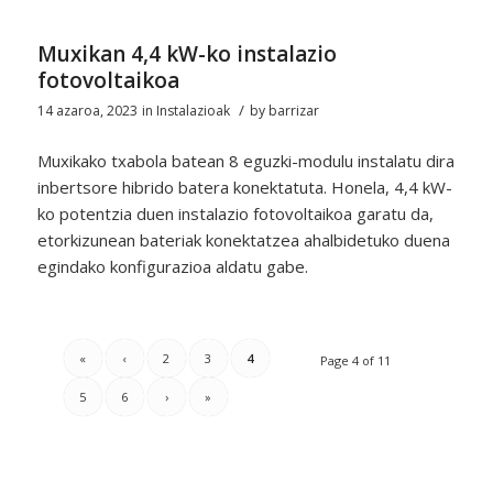
Muxikan 4,4 kW-ko instalazio
fotovoltaikoa
/
14 azaroa, 2023
in
Instalazioak
by
barrizar
Muxikako txabola batean 8 eguzki-modulu instalatu dira
inbertsore hibrido batera konektatuta. Honela, 4,4 kW-
ko potentzia duen instalazio fotovoltaikoa garatu da,
etorkizunean bateriak konektatzea ahalbidetuko duena
egindako konfigurazioa aldatu gabe.
«
‹
2
3
4
Page 4 of 11
5
6
›
»