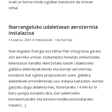
orain ur beroa modu egokian banatzen da etxean
zehar.
Ibarrangeluko udaletxean aerotermia
instalazioa
/
14 azaroa, 2023
in
Instalazioak
by
barrizar
Ibarrangelun Energia eta Klima Plan Integratua garatu
zen aurreko urtean. Dokumentu honetan zehaztutako
lehentasun handiko ekintzetako batek Udaletxeko
galdara elektrikoak kendu eta bertan aerotermia
instalazio bat egitea proposatzen zuen, galdara
elektrikoek errendimendu oso eskasa baitzuten. Aurten
gauzatu dugu aldaketa hau, honetarako 14 kW-ko bi
bero-ponpa instalatu dira, bat udaletxeko
berokuntzarako eta bestea mediku kontsultarako.
Hauek […]