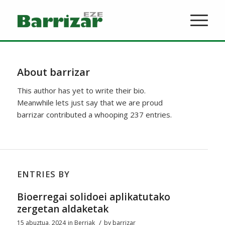
About
barrizar
This author has yet to write their bio.
Meanwhile lets just say that we are proud
barrizar
contributed a whooping 237 entries.
ENTRIES BY
Bioerregai solidoei aplikatutako
zergetan aldaketak
/
15 abuztua, 2024
in
Berriak
by
barrizar